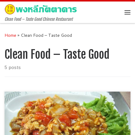
Skip to content
Me
Clean Food – Taste Good Chinese Restaurant
Home
»
Clean Food – Taste Good
Clean Food – Taste Good
5 posts
ข้าวผัดปู ( 180 , 360 […]