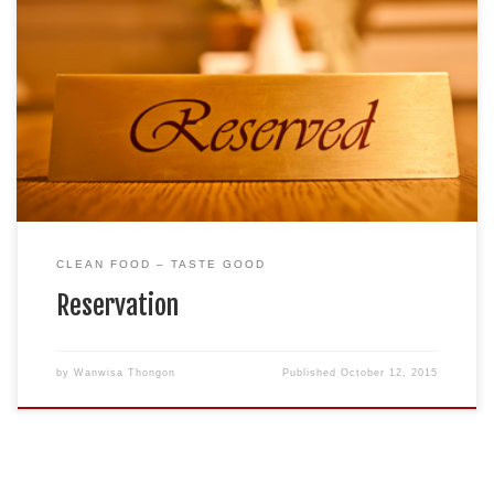
Tel : 02-2452352,02-2450040,02-6445037 แผนที่พงหลี
CLEAN FOOD – TASTE GOOD
Reservation
by
Wanwisa Thongon
Published
October 12, 2015